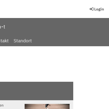
Login
n-t
takt
Standort
den