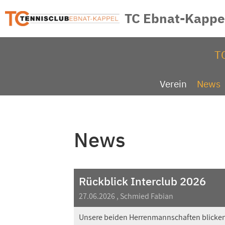
TC Ebnat-Kappe
T
Verein
News
News
Rückblick Interclub 2026
27.06.2026
, Schmied Fabian
Unsere beiden Herrenmannschaften blicken